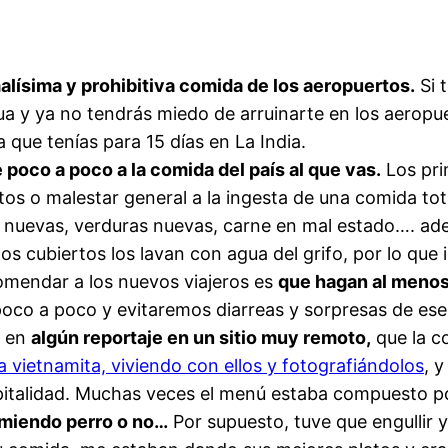
malísima y prohibitiva comida de los aeropuertos.
Si 
gua y ya no tendrás miedo de arruinarte en los aero
que tenías para 15 días en La India.
 poco a poco a la comida del país al que vas.
Los pri
s o malestar general a la ingesta de una comida tot
 nuevas, verduras nuevas, carne en mal estado…. ad
os cubiertos los lavan con agua del grifo, por lo que
mendar a los nuevos viajeros es
que hagan al menos 
oco a poco y evitaremos diarreas y sorpresas de ese 
y en
algún reportaje en un sitio muy remoto,
que la c
a vietnamita, viviendo con ellos y fotografiándolos
, 
pitalidad. Muchas veces el menú estaba compuesto p
omiendo perro o no…
Por supuesto, tuve que engullir 