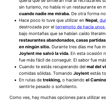
quería que se sintieran mal al rechazarles
sin turismo, no había ni un restaurante en 
cuando nadie me miraba.
De otra forma no 
Hace poco lo tuve que utilizar en
Nepal,
dur
destrozada por el
terremoto de hacía unos
bajo montañas que se habían caído literalm
restaurantes abandonados, casas partidas 
en ningún sitio.
Durante tres días me fue m
Joylent me salvó la vida.
En esta ocasión n
fue más fácil de conseguir. El sabor fue m
Cuando te estás recuperando del
mal del vi
comidas sólidas. Tomando
Joylent
estás to
En rutas de
trekking,
o haciendo
el Camino
sentirte pesado o soñoliento.
Como ves, hay muchas opciones para utilizar est