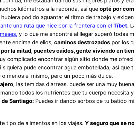
 su comida, me estaban dando sus mejores platos y e
muchos kilómetros a la redonda, así que
opté por com
hubiera podido aguantar el ritmo de trabajo y exigenc
ante una ruta que hice por la frontera con el
Tíbet
.
L
 meses,
y lo que me encontré al llegar superó todas m
ente encima de ellos,
caminos destrozados
por los q
por la mitad, puentes caídos, gente viviendo en ti
uy complicado encontrar algún sitio donde me ofreci
i siquiera pude encontrar agua embotellada, así que 
ás o menos el mismo, pero un poco más dulce.
ajero,
las temidas diarreas, puede ser una muy buen
mando todos los nutrientes que tu cuerpo necesita y
 de Santiago:
Puedes ir dando sorbos de tu batido mie
e tipo de alimentos en los viajes.
Y seguro que se no