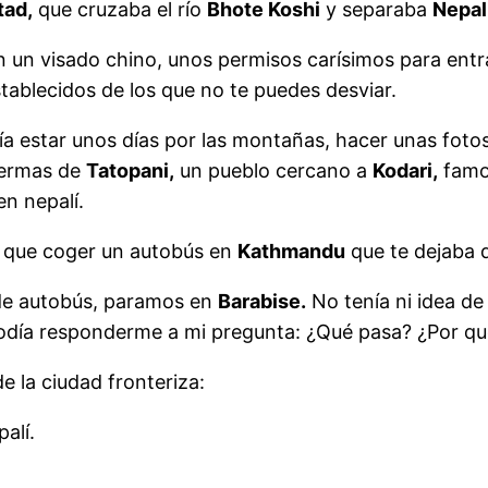
tad,
que cruzaba el río
Bhote Koshi
y separaba
Nepal
in un visado chino, unos permisos carísimos para entr
ablecidos de los que no te puedes desviar.
ía estar unos días por las montañas, hacer unas foto
 termas de
Tatopani,
un pueblo cercano a
Kodari,
famos
n nepalí.
bía que coger un autobús en
Kathmandu
que te dejaba d
s de autobús, paramos en
Barabise.
No tenía ni idea d
 podía responderme a mi pregunta: ¿Qué pasa? ¿Por 
 la ciudad fronteriza:
alí.