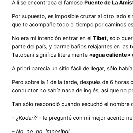
Allí se encontraba el famoso
Puente de La Amis
Por supuesto, es imposible cruzar al otro lado s
que te acompañe todo el tiempo por caminos est
No era mi intención entrar en el
Tibet,
sólo quer
parte del país, y darme baños relajantes en las
Tatopani significa literalmente
«agua caliente»
e
A priori parecía un sitio fácil de llegar, sólo ha
Pero sobre la 1 de la tarde, después de 6 hora
conductor no sabía nada de inglés, así que no
Tan sólo respondió cuando escuchó el nombre de
–
¿Kodari?
– le pregunté con mi mejor acento nep
–
No, no, no, imposibol….