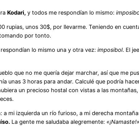
ara
Kodari,
y todos me respondían lo mismo:
imposibo
0 rupias, unos 30$, por llevarme. Teniendo en cuent
 tomando por tonto.
 respondían lo mismo una y otra vez:
imposibol
. El j
eblo que no me quería dejar marchar, así que me puse
 tenía unas 3 horas para andar. Calculé que podría ha
biera un precioso hostal con vistas a las montañas, 
eces.
: a mi izquierda un río furioso, a mi derecha montañ
íso.
La gente me saludaba alegremente:
«¡Namaste!