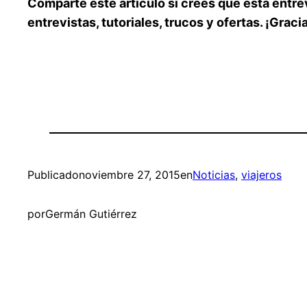
Comparte este artículo si crees que esta entrev
entrevistas, tutoriales, trucos y ofertas. ¡Graci
Publicado
noviembre 27, 2015
en
Noticias
, 
viajeros
por
Germán Gutiérrez