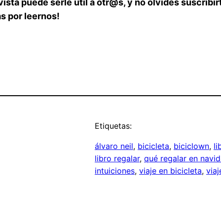
ista puede serle útil a otr@s, y no olvides suscribir
as por leernos!
Etiquetas:
álvaro neil
, 
bicicleta
, 
biciclown
, 
l
libro regalar
, 
qué regalar en navi
intuiciones
, 
viaje en bicicleta
, 
viaj