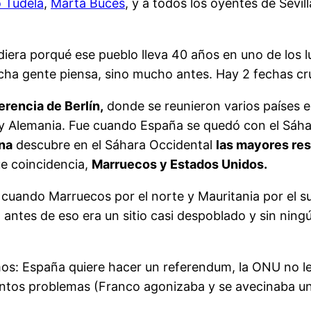
 Tudela
,
Marta Buces
, y a todos los oyentes de Sevil
diera porqué ese pueblo lleva 40 años en uno de los l
 gente piensa, sino mucho antes. Hay 2 fechas cru
rencia de Berlín,
donde se reunieron varios países e
 y Alemania. Fue cuando España se quedó con el Sáha
na
descubre en el Sáhara Occidental
las mayores re
e coincidencia,
Marruecos y Estados Unidos.
cuando Marruecos por el norte y Mauritania por el sur
ntes de eso era un sitio casi despoblado y sin ningú
emos: España quiere hacer un referendum, la ONU no l
antos problemas (Franco agonizaba y se avecinaba una 