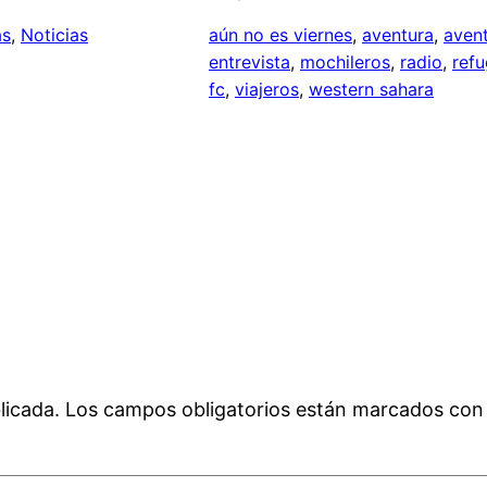
as
, 
Noticias
aún no es viernes
, 
aventura
, 
aven
entrevista
, 
mochileros
, 
radio
, 
ref
fc
, 
viajeros
, 
western sahara
licada.
Los campos obligatorios están marcados co