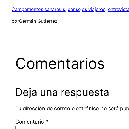
Campamentos saharauis
, 
consejos viajeros
, 
entrevist
por
Germán Gutiérrez
Comentarios
Deja una respuesta
Tu dirección de correo electrónico no será pub
Comentario
*