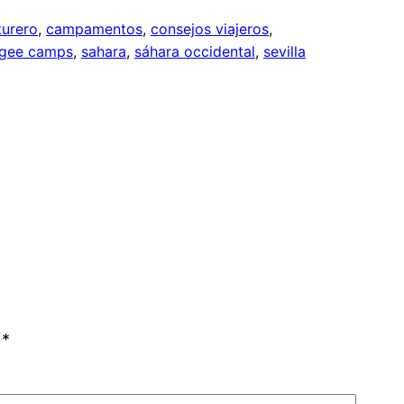
turero
, 
campamentos
, 
consejos viajeros
, 
ugee camps
, 
sahara
, 
sáhara occidental
, 
sevilla
n
*