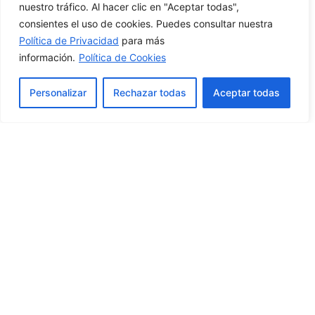
nuestro tráfico. Al hacer clic en "Aceptar todas",
14 de Noviembre
consientes el uso de cookies. Puedes consultar nuestra
Política de Privacidad
para más
del 2017
información.
Política de Cookies
Personalizar
Rechazar todas
Aceptar todas
¿Has estado alguna vez en La India? ¡Es una
experiencia que tienes que vivir! Aprende
fotografía o mejora tu nivel fotográfico mientras
descubres uno de los países más diferentes del
mundo. Visitaremos el Taj Mahal, haremos un
reportaje sobre las viudas blancas, navegaremos
por el Ganges, asistiremos a cremaciones y
abluciones, descubriremos la apasionante
religión…
enero 5, 2015